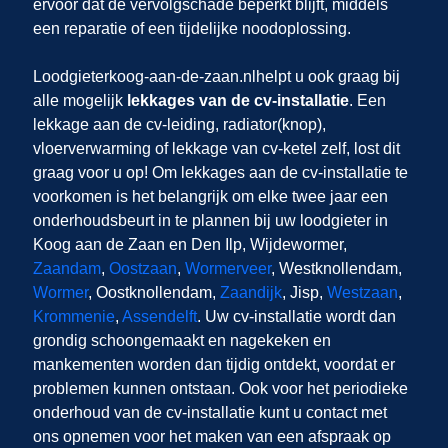
ervoor dat de vervolgschade beperkt blijft, middels
een reparatie of een tijdelijke noodoplossing.
Loodgieterkoog-aan-de-zaan.nl
helpt u ook graag bij
alle mogelijk
lekkages van de cv-installatie
. Een
lekkage aan de cv-leiding, radiator(knop),
vloerverwarming of lekkage van cv-ketel zelf,
lost dit
graag voor u op! Om lekkages aan de cv-installatie te
voorkomen is het belangrijk om elke twee jaar een
onderhoudsbeurt in te plannen bij uw loodgieter in
Koog aan de Zaan en Den Ilp, Wijdewormer,
Zaandam
,
Oostzaan
,
Wormerveer
, Westknollendam,
Wormer
, Oostknollendam,
Zaandijk
, Jisp,
Westzaan
,
Krommenie
,
Assendelft
. Uw cv-installatie wordt dan
grondig schoongemaakt en nagekeken en
mankementen worden dan tijdig ontdekt, voordat er
problemen kunnen ontstaan. Ook voor het periodieke
onderhoud van de cv-installatie kunt u contact met
ons opnemen voor het maken van een afspraak op