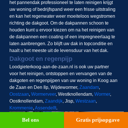
het pannendak professioneel te laten reinigen krijgt
uw woning of bedrijfspand weer een frisse uitstraling
en kan het regenwater weer moeiteloos wegstromen
richting de dakgoot. Om de dakpannen schoon te
houden kunt u ervoor kiezen om na het reinigen van
de dakpannen een coating of een impregneerlaag te
laten aanbrengen. Zo blijft uw dak in topconditie en
haalt u het meeste uit de levensduur van het dak.
Dakgoot en regenpijp
Loodgieterkoog-aan-de-zaan.nl is ook uw partner
voor het reinigen, ontstoppen en vervangen van de
dakgoten en regenpijpen van uw woning in Koog aan
de Zaan en Den Ilp, Wijdewormer,
Zaandam
,
Oostzaan
,
Wormerveer
, Westknollendam,
Wormer
,
Oostknollendam,
Zaandijk
, Jisp,
Westzaan
,
Krommenie
,
Assendelft
.
Bel ons
Gratis prijsopgave