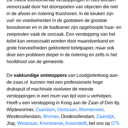
veroorzaakt door het doorspoelen van objecten die niet
in de afvoer en riolering thuishoren. In de keuken zijn
vuil- en voedselresten in de gootsteen de grootste
boosdoener en in de badkamer zijn opgehoopte haar- en
zeepresten vaak de oorzaak. Een verstopping van het
toilet kan veroorzaakt worden door maandverband en
grote hoeveelheden geklonterd toiletpapier, maar ook
door een probleem dieper in de riolering en zelfs in het
hoofdriool van de gemeente.
De
vakkundige ontstoppers
van Loodgieterkoog-aan-
de-zaan.nl
kunnen met een professionele hoge
drukspuit of machinale rioolveer de meeste
verstoppingen in een mum van tijd voor u verhelpen.
Heeft u een verstopping in Koog aan de Zaan of Den Ilp,
Wijdewormer,
Zaandam
,
Oostzaan
,
Wormerveer
,
Westknollendam,
Wormer
, Oostknollendam,
Zaandijk
,
Jisp,
Westzaan
,
Krommenie
,
Assendelft
, bel ons op
075-