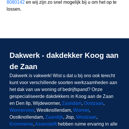
8080142
en wij zijn zo snel mogelijk bij u om het op te
lossen.
Dakwerk - dakdekker Koog aan
de Zaan
Dakwerk is vakwerk! Wist u dat u bij ons
ook terecht
kunt voor verschillende soorten werkzaamheden aan
het dak van uw woning of bedrijfspand? Onze
gespecialiseerde dakdekkers in Koog aan de Zaan
en Den Ilp, Wijdewormer,
Zaandam
,
Oostzaan
,
Wormerveer
, Westknollendam,
Wormer
,
Oostknollendam,
Zaandijk
, Jisp,
Westzaan
,
Krommenie
,
Assendelft
hebben ruime ervaring in alle