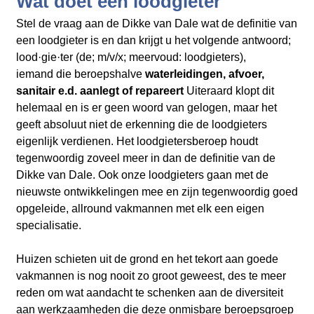
Wat doet een loodgieter
Stel de vraag aan de Dikke van Dale wat de definitie van
een loodgieter is en dan krijgt u het volgende antwoord;
lood·gie·ter (de; m/v/x; meervoud: loodgieters),
iemand die beroepshalve
waterleidingen, afvoer,
sanitair e.d. aanlegt of repareert
Uiteraard klopt dit
helemaal en is er geen woord van gelogen, maar het
geeft
absoluut niet de erkenning die de loodgieters
eigenlijk verdienen. Het loodgietersberoep houdt
tegenwoordig zoveel meer in dan de definitie van de
Dikke van Dale. Ook onze loodgieters gaan met de
nieuwste ontwikkelingen mee en zijn tegenwoordig goed
opgeleide, allround vakmannen met elk een eigen
specialisatie.
Huizen schieten uit de grond en het tekort aan goede
vakmannen is nog nooit zo groot geweest, des te meer
reden om wat aandacht te schenken aan de diversiteit
aan werkzaamheden die deze onmisbare beroepsgroep