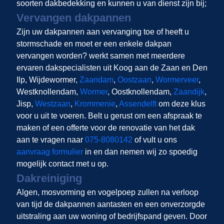
soorten dakbedekking en kunnen u van dienst zijn bij;
Vervangen dakpannen
Zijn uw dakpannen aan vervanging toe of heeft u
stormschade en moet er een enkele dakpan
vervangen worden?
werkt samen met meerdere
ervaren dakspecialisten uit Koog aan de Zaan en Den
Ilp, Wijdewormer,
Zaandam
,
Oostzaan
,
Wormerveer
,
Westknollendam,
Wormer
, Oostknollendam,
Zaandijk
,
Jisp,
Westzaan
,
Krommenie
,
Assendelft
om deze klus
voor u uit te voeren. Belt u gerust om een afspraak te
maken of een offerte voor de renovatie van het dak
aan te vragen naar
075-8080142
of vult u ons
aanvraag formulier
in en dan nemen wij zo spoedig
mogelijk contact met u op.
Dakreiniging
Algen, mosvorming en vogelpoep zullen na verloop
van tijd de dakpannen aantasten en een onverzorgde
uitstraling aan uw woning of bedrijfspand geven. Door