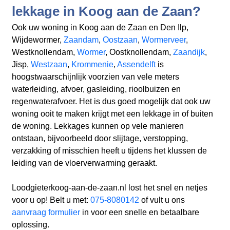
lekkage in Koog aan de Zaan?
Ook uw woning in Koog aan de Zaan en Den Ilp,
Wijdewormer,
Zaandam
,
Oostzaan
,
Wormerveer
,
Westknollendam,
Wormer
, Oostknollendam,
Zaandijk
,
Jisp,
Westzaan
,
Krommenie
,
Assendelft
is
hoogstwaarschijnlijk voorzien van vele meters
waterleiding, afvoer, gasleiding, rioolbuizen en
regenwaterafvoer. Het is dus goed mogelijk dat ook uw
woning ooit te maken krijgt met een lekkage in of buiten
de woning. Lekkages kunnen op vele manieren
ontstaan, bijvoorbeeld door slijtage, verstopping,
verzakking of misschien heeft u tijdens het klussen de
leiding van de vloerverwarming geraakt.
Loodgieterkoog-aan-de-zaan.nl lost het snel en netjes
voor u op! Belt u met:
075-8080142
of vult u ons
aanvraag formulier
in voor een snelle en betaalbare
oplossing.